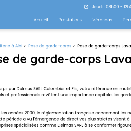
Jeudi : 08h00 - 12h
Accueil
Prestations
Vérandas
Per
iterie à Albi
Pose de garde-corps
Pose de garde-corps Lava
se de garde-corps Lav
rps par Delmas SARL Colombier et Fils, votre référence en mati
tiels et professionnels revêtent une importance capitale, les 
les années 2000, la réglementation française concernant les no
 période a vu l'émergence de directives plus strictes visant à g
reprises spécialisées comme Delmas SARL à se conformer rigour