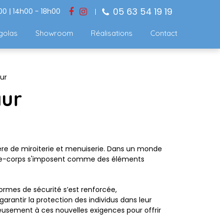
05 63 54 19 19
00 | 14h00 - 18h00
golas
Showroom
Réalisations
Contact
ur
aur
ère de miroiterie et menuiserie. Dans un monde
garde-corps s'imposent comme des éléments
rmes de sécurité s’est renforcée,
arantir la protection des individus dans leur
eusement à ces nouvelles exigences pour offrir