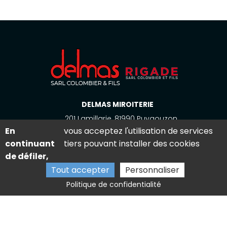
DELMAS MIROITERIE
201 Lamillarie, 81990 Puygouzon
En
vous acceptez l'utilisation de services
05 63 54 19 19
continuant
tiers pouvant installer des cookies
de défiler,
SAV
Tout accepter
Personnaliser
81990 Puygouzon
Politique de confidentialité
De Lundi à Vendredi
08h00 12h00 | 14h00 - 18h00