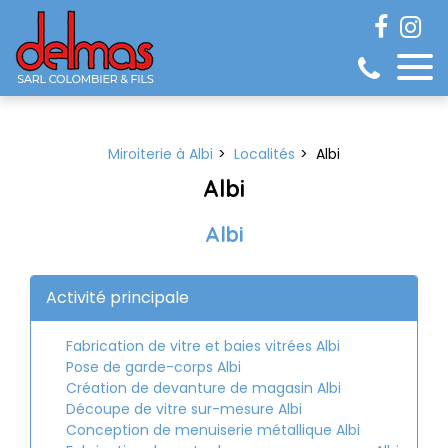
Panneau de gestion des cookies
Miroiterie à Albi
Localités
Albi
Albi
Albi
Activité principale
Fabrication de vitre et baies vitrées Albi
Pose de garde-corps Albi
Création de devanture de magasin Albi
Découpe de vitre sur-mesure Albi
Conception de menuiserie métallique Albi